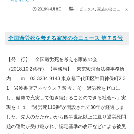
,
2019年4月8日
トピックス
家族の会ニュース
全国過労死を考える家族の会ニュース 第７５号
【発 行】 全国過労死を考える家族の会
（2018.10.2発行） 【事務局】 東京駿河台法律事務所
内 ℡ 03-3234-9143 東京都千代田区神田神保町2-3-
1 岩波書店アネックス７階 今こそ「過労死をゼロに
し、健康で充実して働き続けることのできる社会へ」実
現を！ １．“過労死110番“が開設されて30年が経過しま
した。先人のたたかいから四半世紀以上に亘り過労死問
題の運動が受け継がれ、認定基準の改正などによる被災