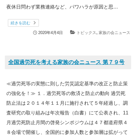
夜休日問わず業務連絡など、パワハラが原因と思…
続きを読む
,
2020年4月4日
トピックス
家族の会ニュース
全国過労死を考える家族の会ニュース 第７９号
≪過労死等の実態に則した労災認定基準の改正と防止策
の強化を！≫ １．過労死等の救済と防止の動向 過労死
防止法は２０１４年１１月に施行されて５年経過し、調
査研究の取り組みは年次報告（白書）にて公表され、11
月過労死防止月間の啓発シンポジウムは４７都道府県４
８会場で開催し、全国的に参加人数と参加層は拡がって