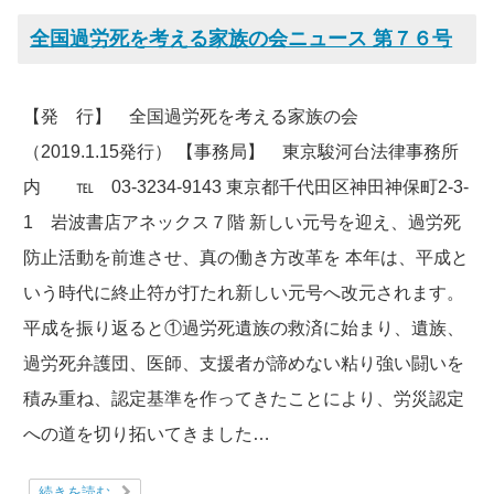
全国過労死を考える家族の会ニュース 第７６号
【発 行】 全国過労死を考える家族の会
（2019.1.15発行） 【事務局】 東京駿河台法律事務所
内 ℡ 03-3234-9143 東京都千代田区神田神保町2-3-
1 岩波書店アネックス７階 新しい元号を迎え、過労死
防止活動を前進させ、真の働き方改革を 本年は、平成と
いう時代に終止符が打たれ新しい元号へ改元されます。
平成を振り返ると①過労死遺族の救済に始まり、遺族、
過労死弁護団、医師、支援者が諦めない粘り強い闘いを
積み重ね、認定基準を作ってきたことにより、労災認定
への道を切り拓いてきました…
続きを読む