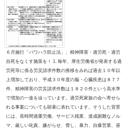
６月施行「パワハラ防止法」、精神障害・過労死・過労
自死をなくす施策を！ 1. 毎年、厚生労働省が発表する過
労死等に係る労災請求件数の推移をみれば過去１０年以
上増加しており、平成３０年度の脳・心臓疾患は８７７
件、精神障害の労災請求件数は１８２０件という高水準
で増加の一途を辿っています。過労死家族の会へ寄せら
れる事案についても顕著に表れています。そうした背景
には、長時間過重労働、サービス残業、達成困難なノル
マ、厳しい叱責、嫌がらせ、脅し、暴力、自爆営業、昼