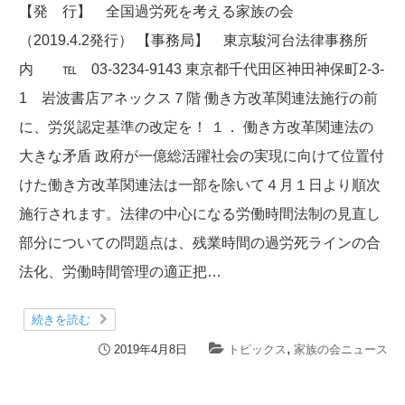
【発 行】 全国過労死を考える家族の会
（2019.4.2発行） 【事務局】 東京駿河台法律事務所
内 ℡ 03-3234-9143 東京都千代田区神田神保町2-3-
1 岩波書店アネックス７階 働き方改革関連法施行の前
に、労災認定基準の改定を！ １． 働き方改革関連法の
大きな矛盾 政府が一億総活躍社会の実現に向けて位置付
けた働き方改革関連法は一部を除いて４月１日より順次
施行されます。法律の中心になる労働時間法制の見直し
部分についての問題点は、残業時間の過労死ラインの合
法化、労働時間管理の適正把…
続きを読む
,
2019年4月8日
トピックス
家族の会ニュース