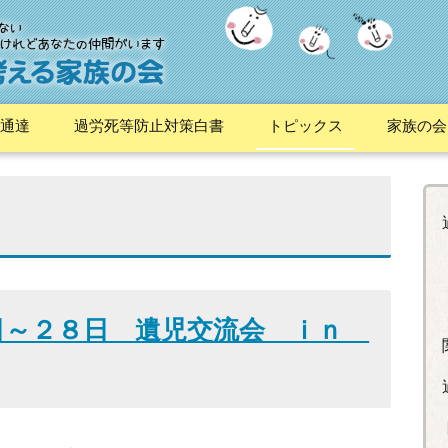
通達
過労死等防止対策白書
トピックス
家族の会
日～２８日 遺児交流会 ｉｎ