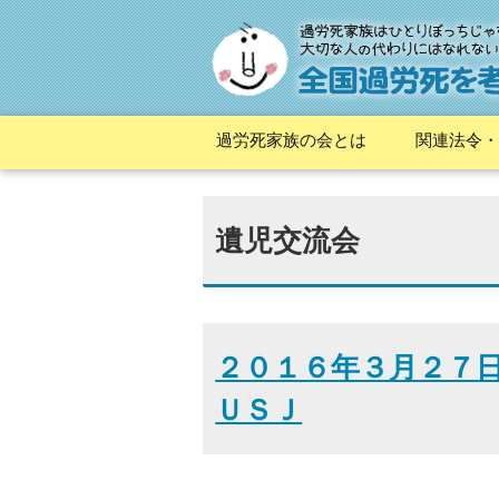
過労死家族の会とは
関連法令・
遺児交流会
２０１６年３月２７
ＵＳＪ