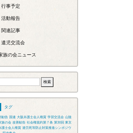
行事予定
活動報告
関連記事
遺児交流会
家族の会ニュース
検
索:
タグ
初勧告
国連
大阪弁護士会人権賞
学習交流会
山陰
家族の会
改善勧告
社会権規約第７条
第30回 東京
弁護士会人権賞
過労死等防止対策推進シンポジウ
ム
院内集会